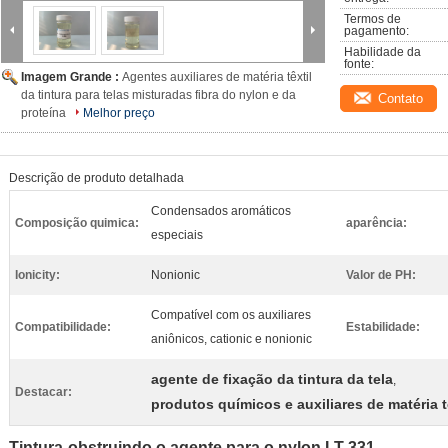
Termos de 
pagamento:
Habilidade da 
fonte:
Imagem Grande :
Agentes auxiliares de matéria têxtil
da tintura para telas misturadas fibra do nylon e da
Contato
proteína
Melhor preço
Descrição de produto detalhada
Condensados aromáticos
Composição quimica:
aparência:
especiais
Ionicity:
Nonionic
Valor de PH:
Compatível com os auxiliares
Compatibilidade:
Estabilidade:
aniônicos, cationic e nonionic
agente de fixação da tintura da tela
,
Destacar:
produtos químicos e auxiliares de matéria t
Tintura-obstruindo o agente para o nylon LT-331