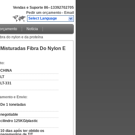
Vendas e Suporte
86--13392702705
Pedir um orçamento
-
Email
Select Language
 orçamento
Notícia
fibra do nylon e da proteína
s Misturadas Fibra Do Nylon E
to:
CHINA
LT
LT-331
amento e Envio:
De 1 toneladas
negotiable
cilindro 125KG/plastic
10 dias após ter obtido os 
pagamentos de T/T