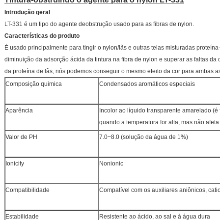
Introdução geral
LT-331 é um tipo do agente deobstrução usado para as fibras de nylon.
Características do produto
É usado principalmente para tingir o nylon/lãs e outras telas misturadas proteín
diminuição da adsorção ácida da tintura na fibra de nylon e superar as faltas da c
da proteína de lãs, nós podemos conseguir o mesmo efeito da cor para ambas as
Composição quimica
Condensados aromáticos especiais
Aparência
Incolor ao líquido transparente amarelado (é
quando a temperatura for alta, mas não afeta
Valor de PH
7.0~8.0 (solução da água de 1%)
Ionicity
Nonionic
Compatibilidade
Compatível com os auxiliares aniônicos, cati
Estabilidade
Resistente ao ácido, ao sal e à água dura