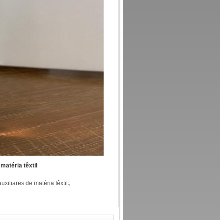
matéria têxtil
,
xiliares de matéria têxtil