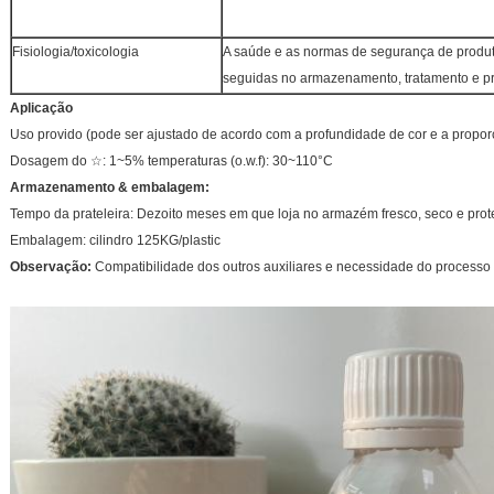
Fisiologia/toxicologia
A saúde e as normas de segurança de produt
seguidas no armazenamento, tratamento e pr
Aplicação
Uso provido (pode ser ajustado de acordo com a profundidade de cor e a proporç
Dosagem do ☆: 1~5% temperaturas (o.w.f): 30~110°C
Armazenamento & embalagem:
Tempo da prateleira: Dezoito meses em que loja no armazém fresco, seco e prot
Embalagem: cilindro 125KG/plastic
Observação:
Compatibilidade dos outros auxiliares e necessidade do processo s