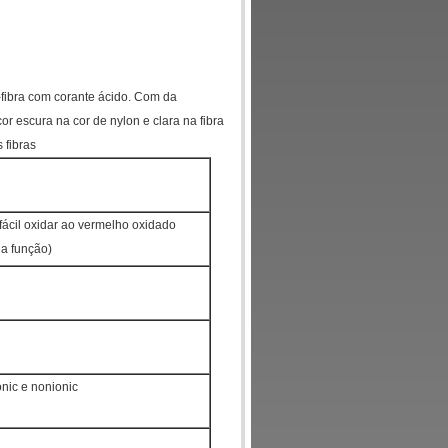
a-fibra com corante ácido. Com da
or escura na cor de nylon e clara na fibra
 fibras
 fácil oxidar ao vermelho oxidado
 a função)
onic e nonionic