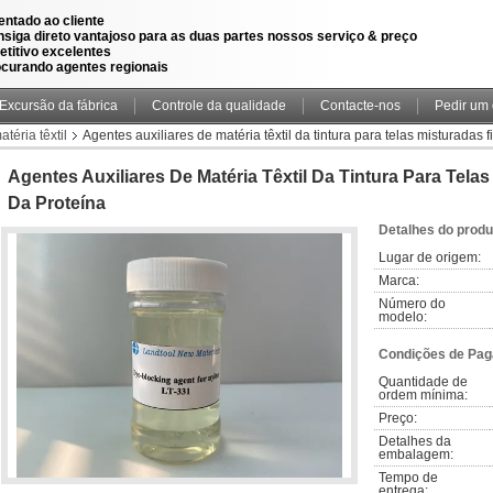
ientado ao cliente
nsiga direto vantajoso para as duas partes nossos serviço & preço
titivo excelentes
ocurando agentes regionais
Excursão da fábrica
Controle da qualidade
Contacte-nos
Pedir um
téria têxtil
Agentes auxiliares de matéria têxtil da tintura para telas misturadas 
Agentes Auxiliares De Matéria Têxtil Da Tintura Para Tela
Da Proteína
Detalhes do produ
Lugar de origem:
Marca:
Número do 
modelo:
Condições de Pag
Quantidade de 
ordem mínima:
Preço:
Detalhes da 
embalagem:
Tempo de 
entrega: