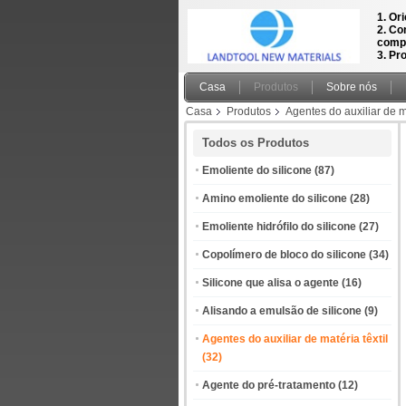
1. Or
2. Co
compe
3. Pr
Casa
Produtos
Sobre nós
Casa
Produtos
Agentes do auxiliar de ma
Todos os Produtos
Emoliente do silicone
(87)
Amino emoliente do silicone
(28)
Emoliente hidrófilo do silicone
(27)
Copolímero de bloco do silicone
(34)
Silicone que alisa o agente
(16)
Alisando a emulsão de silicone
(9)
Agentes do auxiliar de matéria têxtil
(32)
Agente do pré-tratamento
(12)