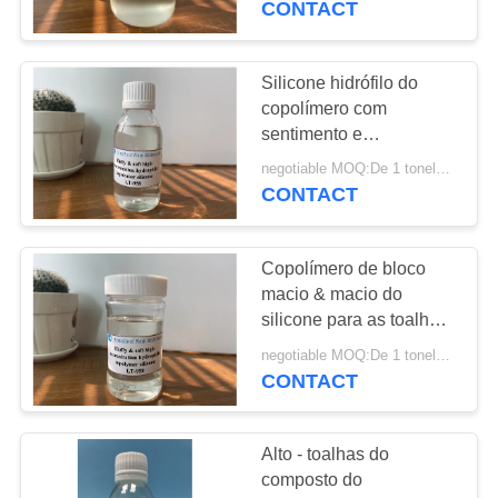
CONTACT
12
Agente de
Silicone hidrófilo do
copolímero com
revestimento de
sentimento e
estabilidade lisos da
matéria têxtil
negotiable MOQ:De 1 toneladas
mão
CONTACT
Copolímero de bloco
22
macio & macio do
Produtos químicos
silicone para as toalhas
que lavam auxiliares
de lavagem da sarja
negotiable MOQ:De 1 toneladas
químicos
CONTACT
de Nimes
Alto - toalhas do
composto do