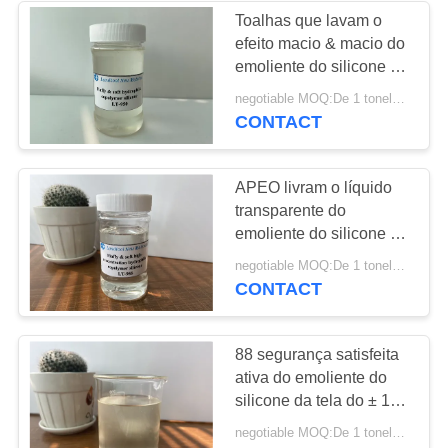
Toalhas que lavam o
efeito macio & macio do
34
emoliente do silicone da
Agentes do auxiliar
tela para a tela feita
negotiable MOQ:De 1 toneladas
malha algodão
CONTACT
de matéria têxtil
APEO livram o líquido
transparente do
emoliente do silicone da
tela para terminar fibras
13
negotiable MOQ:De 1 toneladas
naturais
CONTACT
Agente do pré-
tratamento
88 segurança satisfeita
ativa do emoliente do
silicone da tela do ± 1%
sem APEO
negotiable MOQ:De 1 toneladas