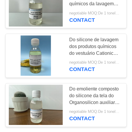
DO
químicos da lavagem
SITE
das camisetas dá o
negotiable MOQ:De 1 toneladas
Softness e o Fluffiness
CONTACT
18
PRIVACY
Silicone que alisa o
POLICY
Do silicone de lavagem
agente
dos produtos químicos
do vestuário Cationic
fraco copolímero macio
negotiable MOQ:De 1 toneladas
& macio de bloco
CONTACT
10
Do emoliente composto
Alisando a emulsão
do silicone da tela do
Organosilicon auxiliar
de silicone
de lavagem
negotiable MOQ:De 1 toneladas
CONTACT