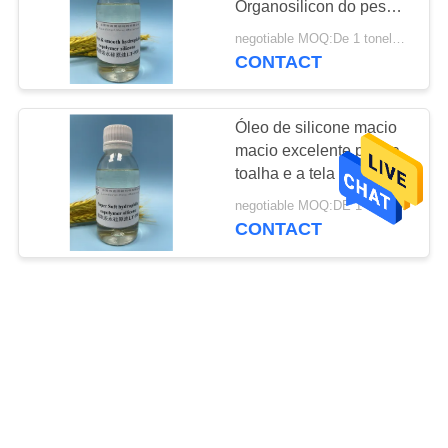
Organosilicon do peso
32
molecular que lavam o
negotiable MOQ:De 1 toneladas
Emoliente do
auxiliar do silicone
CONTACT
silicone da tela
Óleo de silicone macio
macio excelente para a
toalha e a tela feita
malha algodão
negotiable MOQ:DE 1 TONELADAS
CONTACT
8
Emoliente macio do
O silicone Cationic fraco
silicone
baseou o emoliente da
tela para a toalha feita
malha do algodão
negotiable MOQ:DE 1 TONELADAS
CONTACT
11