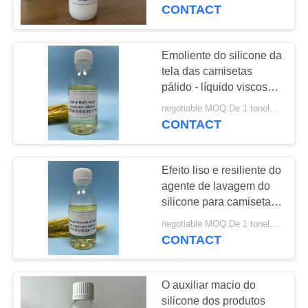
CONTROLE
CONTACT
DA
QUALIDADE
Emoliente do silicone da
30
tela das camisetas
Emoliente hidrófilo
pálido - líquido viscoso
CONTACTE-
transparente amarelo
do silicone
negotiable MOQ:De 1 toneladas
NOS
CONTACT
NOTÍCIA
Efeito liso e resiliente do
agente de lavagem do
PEÇA
silicone para camisetas
37
da fibra química
UMAS
negotiable MOQ:De 1 toneladas
Copolímero de
CONTACT
CITAÇÕES
bloco do silicone
O auxiliar macio do
MAPA
silicone dos produtos