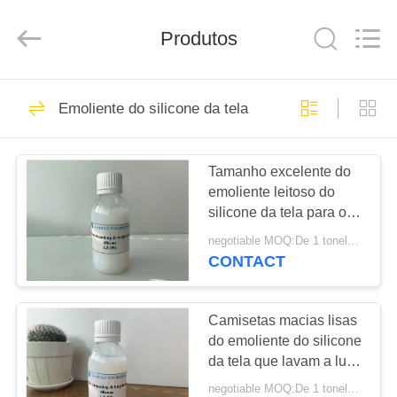
Landtool
New
Materials
Produtos
Co.,
Ltd.
All
Rights
Reserved.
CASA
95
Emoliente do silicone da tela
Emoliente do
PRODUTOS
silicone
Tamanho excelente do
emoliente leitoso do
SOBRE
silicone da tela para o
NÓS
lavagem das camisetas
negotiable MOQ:De 1 toneladas
CONTACT
32
EXCURSÃO
Amino emoliente do
DA
Camisetas macias lisas
do emoliente do silicone
FÁBRICA
silicone
da tela que lavam a luz
vermelha crescente
negotiable MOQ:De 1 toneladas