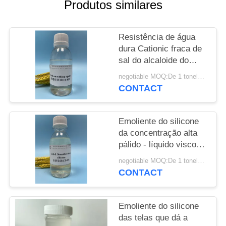
DO
Produtos similares
SITE
Resistência de água
dura Cationic fraca de
PRIVACY
sal do alcaloide do
POLICY
emoliente do silicone
negotiable MOQ:De 1 toneladas
CONTACT
Emoliente do silicone
da concentração alta
pálido - líquido viscoso
transparente amarelo
negotiable MOQ:De 1 toneladas
CONTACT
Emoliente do silicone
das telas que dá a