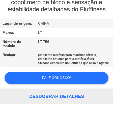
CONTROLE
copolímero de bloco e sensação e
estabilidade detalhadas do Fluffiness
DA
QUALIDADE
Lugar de origem:
CHINA
CONTACTE-
Marca:
LT
NOS
Número do
LT-756
modelo:
Realçar:
,
emoliente hidrófilo para matérias têxteis
NOTÍCIA
,
emoliente cationic para a matéria têxtil
Silicone excelente do Softness que alisa o agente
PEÇA
FALE CONOSCO!
UMAS
CITAÇÕES
DESDOBRAR DETALHES
MAPA