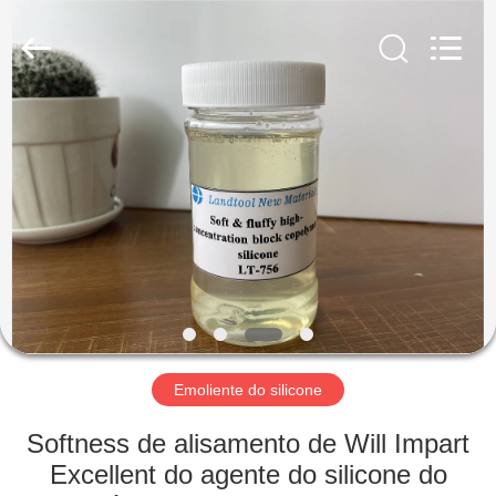
Landtool
New
Materials
Co.,
Ltd.
All
Rights
Reserved.
CASA
PRODUTOS
SOBRE
NÓS
EXCURSÃO
DA
Emoliente do silicone
FÁBRICA
Softness de alisamento de Will Impart
Excellent do agente do silicone do