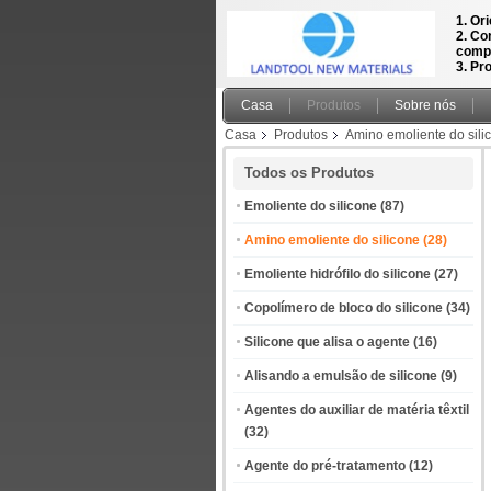
1. Or
2. Co
compe
3. Pr
Casa
Produtos
Sobre nós
Casa
Produtos
Amino emoliente do sili
macio, macio e macio
Todos os Produtos
Emoliente do silicone
(87)
Amino emoliente do silicone
(28)
Emoliente hidrófilo do silicone
(27)
Copolímero de bloco do silicone
(34)
Silicone que alisa o agente
(16)
Alisando a emulsão de silicone
(9)
Agentes do auxiliar de matéria têxtil
(32)
Agente do pré-tratamento
(12)