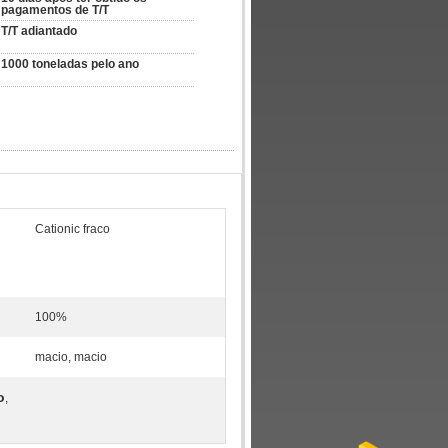
pagamentos de T/T
T/T adiantado
1000 toneladas pelo ano
Cationic fraco
100%
macio, macio
o
,