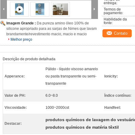
entrega:
Termos de 
pagamento:
Habilidade da 
fonte:
Imagem Grande :
Da pureza amino óleo 100% de
silicone apropriado para as sarjas de Nimes que lavam
Contato
brandamente/revestimento macio, macio e macio
Melhor preço
Descrição de produto detalhada
Pálido - líquido viscoso amarelo
Apperance:
ou pasta transparente ou semi-
Ionicity:
transparente
Valor de PH:
6.0~8.0
Índice contínuo:
Viscosidade:
1000~2000cst
Handfeel:
produtos químicos de lavagem do vestuári
Destacar:
produtos químicos de matéria têxtil