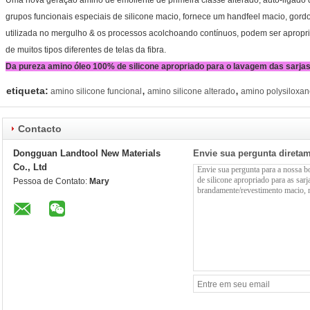
Uma nova geração amino de emoliente de primeira classe alterado, auto-ligado 
grupos funcionais especiais de silicone macio, fornece um handfeel macio, gordo
utilizada no mergulho & os processos acolchoando contínuos, podem ser apropr
de muitos tipos diferentes de telas da fibra.
Da pureza amino óleo 100% de silicone apropriado para o lavagem das sarj
,
,
etiqueta:
amino silicone funcional
amino silicone alterado
amino polysiloxan
Contacto
Dongguan Landtool New Materials
Envie sua pergunta direta
Co., Ltd
Pessoa de Contato:
Mary