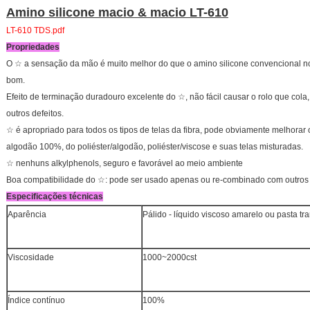
Amino silicone macio & macio LT-610
LT-610 TDS.pdf
Propriedades
O ☆ a sensação da mão é muito melhor do que o amino silicone convencional no 
bom.
Efeito de terminação duradouro excelente do ☆, não fácil causar o rolo que cola
outros defeitos.
☆ é apropriado para todos os tipos de telas da fibra, pode obviamente melhorar 
algodão 100%, do poliéster/algodão, poliéster/viscose e suas telas misturadas.
☆ nenhuns alkylphenols, seguro e favorável ao meio ambiente
Boa compatibilidade do ☆: pode ser usado apenas ou re-combinado com outros aux
Especificações técnicas
Aparência
Pálido - líquido viscoso amarelo ou pasta t
Viscosidade
1000~2000cst
Índice contínuo
100%