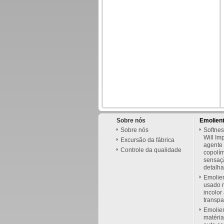
Sobre nós
Emolient
Sobre nós
Softnes
Will Im
Excursão da fábrica
agente 
Controle da qualidade
copolím
sensaçã
detalha
Emolien
usado n
incolor
transp
Emolie
matéria 