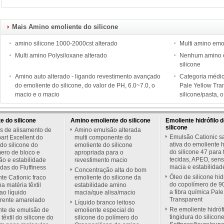
Mais Amino emoliente do silicone
amino silicone 1000-2000cst alterado
Multi amino emol
Multi amino Polysiloxane alterado
Nenhum amino em
silicone
Amino auto alterado - ligando revestimento avançado
Categoria médic
do emoliente do silicone, do valor de PH, 6.0~7.0, o
Pale Yellow Tra
macio e o macio
silicone/pasta, 
e do silicone
Amino emoliente do silicone
Emoliente hidrófilo 
silicone
s de alisamento de
Amino emulsão alterada
Emulsão Cationic sat
part Excellent do
multi componente do
ativa do emoliente h
do silicone do
emoliente do silicone
do silicone 47 para 
ero de bloco e
apropriada para o
tecidas, APEO, sen
o e estabilidade
revestimento macio
macia e estabilidad
das do Fluffiness
Concentração alta do bom
Óleo de silicone hid
te Cationic fraco
emoliente do silicone da
do copolímero de 9
a matéria têxtil
estabilidade amino
a fibra química Pale
 ao líquido
macia/que alisa/macio
Transparent
arente amarelado
Líquido branco leitoso
Re emoliente hidróf
nte de emulsão de
emoliente especial do
tingidura do silicon
têxtil do silicone do
silicone do polímero do