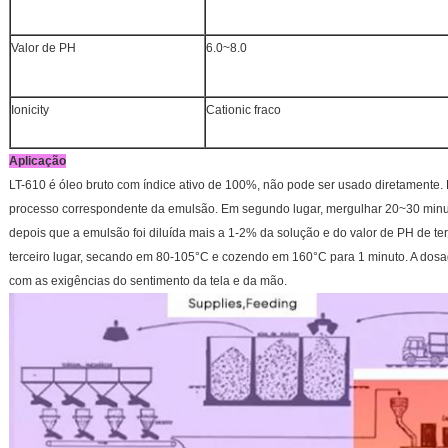
Valor de PH
6.0~8.0
Ionicity
Cationic fraco
Aplicação
LT-610 é óleo bruto com índice ativo de 100%, não pode ser usado diretamente. 
processo correspondente da emulsão. Em segundo lugar, mergulhar 20~30 minu
depois que a emulsão foi diluída mais a 1-2% da solução e do valor de PH de t
terceiro lugar, secando em 80-105°C e cozendo em 160°C para 1 minuto. A dos
com as exigências do sentimento da tela e da mão.