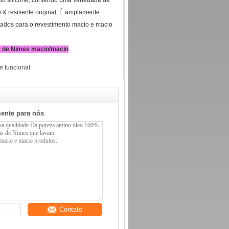
do silicone, contendo uma variedade de
 & resiliente original. É amplamente
iados para o revestimento macio e macio
as de Nimes macio/macio
e funcional
mente para nós
Contato