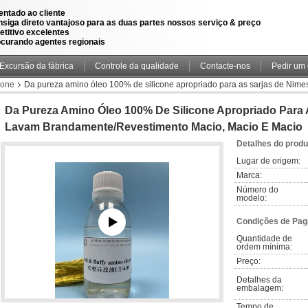
ientado ao cliente
nsiga direto vantajoso para as duas partes nossos serviço & preço
titivo excelentes
ocurando agentes regionais
Excursão da fábrica
Controle da qualidade
Contacte-nos
Pedir um
cone
Da pureza amino óleo 100% de silicone apropriado para as sarjas de Nim
Da Pureza Amino Óleo 100% De Silicone Apropriado Para
Lavam Brandamente/revestimento Macio, Macio E Macio
Detalhes do produ
Lugar de origem:
Marca:
Número do 
modelo:
Condições de Pag
Quantidade de 
ordem mínima:
Preço:
Detalhes da 
embalagem:
Tempo de 