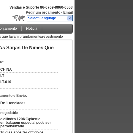
Vendas e Suporte
86-0769-8860-0553
Pedir um orçamento
-
Email
Select Language
 orçamento
Notícia
es que lavam brandamente/revestimento
 As Sarjas De Nimes Que
to:
CHINA
LT
LT-610
amento e Envio:
De 1 toneladas
negotiable
o cilindro 120KG/plastic, 
embalagem especial pode ser 
personalizado
10 dias após ter obtido os 