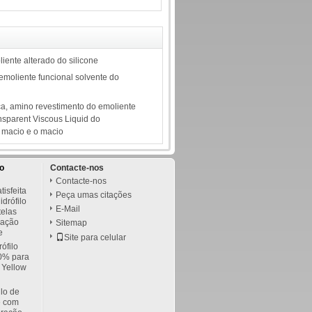
iente alterado do silicone
oliente funcional solvente do
a, amino revestimento do emoliente
nsparent Viscous Liquid do
o macio e o macio
do
Contacte-nos
Contacte-nos
isfeita
Peça umas citações
idrófilo
E-Mail
telas
sação
Sitemap
e
Site para celular
rófilo
0% para
 Yellow
ilo de
e com