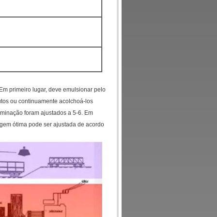
Em primeiro lugar, deve emulsionar pelo
tos ou continuamente acolchoá-los
erminação foram ajustados a 5-6. Em
agem ótima pode ser ajustada de acordo