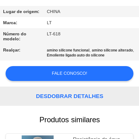
CONTROLE
DA
Lugar de origem:
CHINA
QUALIDADE
Marca:
LT
Número do
LT-618
modelo:
CONTACTE-
Realçar:
,
,
NOS
amino silicone funcional
amino silicone alterado
Emoliente ligado auto do silicone
NOTÍCIA
FALE CONOSCO!
PEÇA
DESDOBRAR DETALHES
UMAS
CITAÇÕES
Produtos similares
MAPA