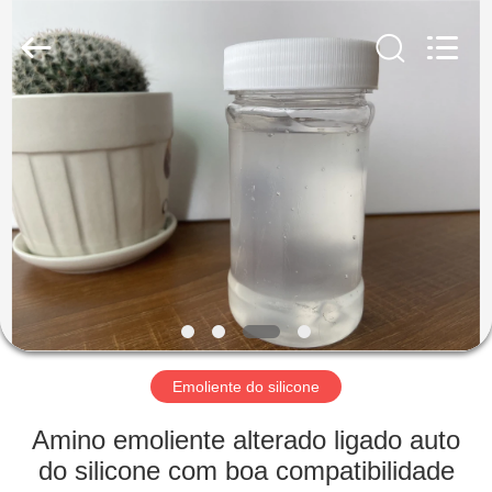
Landtool
New
Materials
Co.,
Ltd.
All
Rights
Reserved.
CASA
PRODUTOS
SOBRE
NÓS
EXCURSÃO
DA
Emoliente do silicone
FÁBRICA
Amino emoliente alterado ligado auto
do silicone com boa compatibilidade