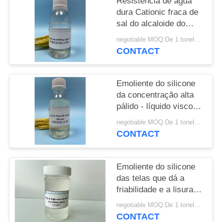
Resistência de água
DO
dura Cationic fraca de
SITE
sal do alcaloide do
emoliente do silicone
negotiable MOQ:De 1 toneladas
PRIVACY
CONTACT
POLICY
Emoliente do silicone
da concentração alta
pálido - líquido viscoso
transparente amarelo
negotiable MOQ:De 1 toneladas
CONTACT
Emoliente do silicone
das telas que dá a
friabilidade e a lisura
excelentes
negotiable MOQ:De 1 toneladas
CONTACT